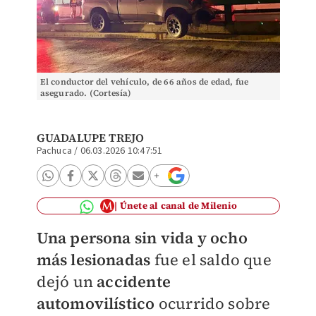
El conductor del vehículo, de 66 años de edad, fue
asegurado. (Cortesía)
GUADALUPE TREJO
Pachuca
/
06.03.2026 10:47:51
Únete al canal de Milenio
Una persona sin vida y ocho
más lesionadas
fue el saldo que
dejó un
accidente
automovilístico
ocurrido sobre