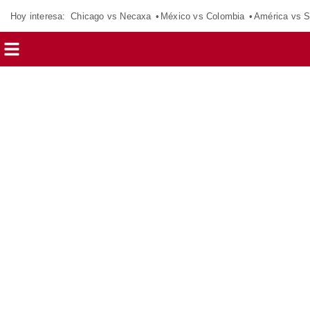
Hoy interesa:
Chicago vs Necaxa
México vs Colombia
América vs S