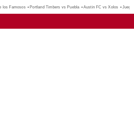
e los Famosos
Portland Timbers vs Puebla
Austin FC vs Xolos
Juego