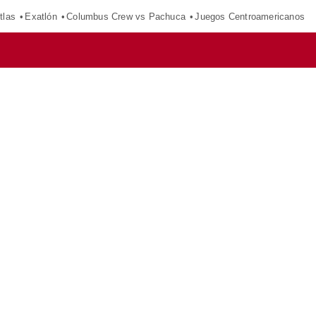
tlas
Exatlón
Columbus Crew vs Pachuca
Juegos Centroamericanos