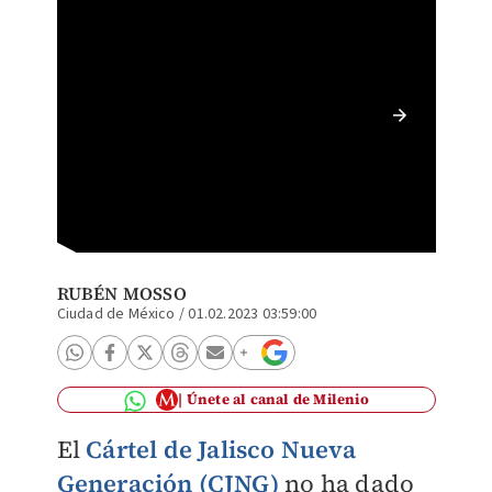
CJNG ga
RUBÉN MOSSO
Ciudad de México
/
01.02.2023 03:59:00
Únete al canal de Milenio
El
Cártel de Jalisco Nueva
Generación (CJNG)
no ha dado