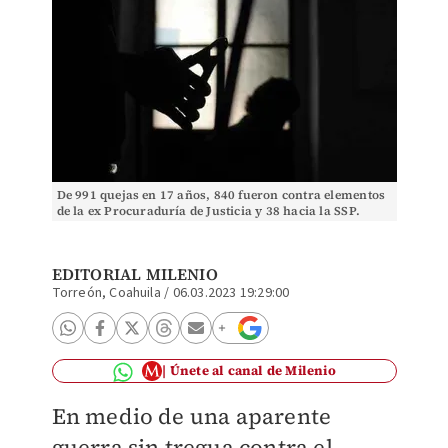
De 991 quejas en 17 años, 840 fueron contra elementos
de la ex Procuraduría de Justicia y 38 hacia la SSP.
EDITORIAL MILENIO
Torreón, Coahuila
/
06.03.2023 19:29:00
Únete al canal de Milenio
En medio de una aparente
guerra sin tregua contra el