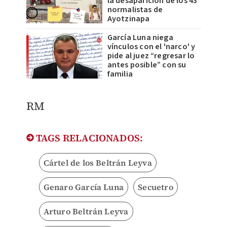
la desaparición de los 43
normalistas de
Ayotzinapa
García Luna niega
vínculos con el 'narco' y
pide al juez “regresar lo
antes posible” con su
familia
RM
TAGS RELACIONADOS:
Cártel de los Beltrán Leyva
Genaro García Luna
Secuetro
Arturo Beltrán Leyva