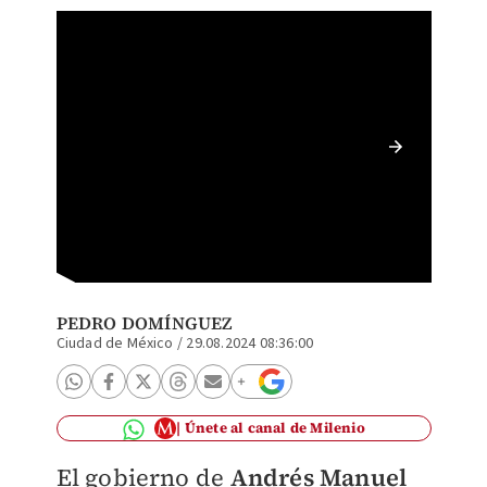
El gobi
hectáre
PEDRO DOMÍNGUEZ
Ciudad de México
/
29.08.2024 08:36:00
Únete al canal de Milenio
El gobierno de
Andrés Manuel