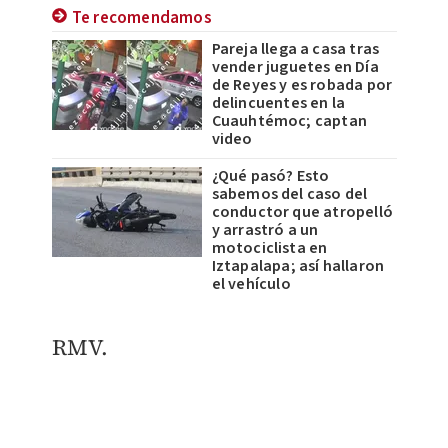
Te recomendamos
Pareja llega a casa tras
vender juguetes en Día
de Reyes y es robada por
delincuentes en la
Cuauhtémoc; captan
video
¿Qué pasó? Esto
sabemos del caso del
conductor que atropelló
y arrastró a un
motociclista en
Iztapalapa; así hallaron
el vehículo
​RMV.