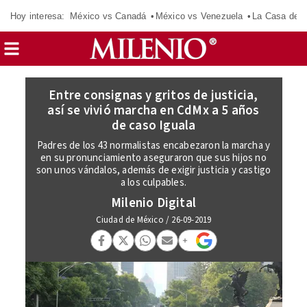
Hoy interesa:
México vs Canadá
México vs Venezuela
La Casa de 
Entre consignas y gritos de justicia,
así se vivió marcha en CdMx a 5 años
de caso Iguala
Padres de los 43 normalistas encabezaron la marcha y
en su pronunciamiento aseguraron que sus hijos no
son unos vándalos, además de exigir justicia y castigo
a los culpables.
Milenio Digital
Ciudad de México
/
26-09-2019