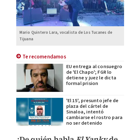
Mario Quintero Lara, vocalista de Los Tucanes de
Tijuana
Te recomendamos
EU entrega al consuegro
de 'El Chapo'; FGR lo
detiene y juez le dicta
formal prision
'El 15', presunto jefe de
plaza del cártel de
Sinaloa, intentó
cambiarse el rostro para
no ser detenido
¿De quién habla
El Yanky
de