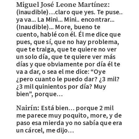
Miguel José Leone Martínez:
(inaudible)…claro que yes. Te puse..
ya va... La Mini... Mini.. encontrar...
(Inaudible)... More, bueno te
cuento, hablé con él. Él me dice que
pues, que sí, que no hay problema,
que te traiga, que te quiere no ver
un solo día, que te quiere ver más
días y que obviamente por día él te
va a dar, o sea el me dice: “Oye
¿pero cuanto le puedo dar? ¿3 mil?
¿3 mil quinientos por día? Muy
bien”, porque…
Nairín:
Está bien… porque 2 mil
me parece muy poquito, more, y de
paso esa mierda yo no sabía que era
un cárcel, me dijo…