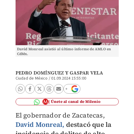
David Monreal asistió al último informe de AMLO en
CdMx.
PEDRO DOMÍNGUEZ
Y
GASPAR VELA
Ciudad de México
/
01.09.2024 15:55:00
Únete al canal de Milenio
El gobernador de Zacatecas,
David Monreal,
destacó que la
incidencia de delitos de alto