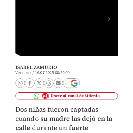
Las men
ingresa
ISABEL ZAMUDIO
Veracruz
/
16.07.2025 08:20:00
Únete al canal de Milenio
Dos niñas fueron captadas
cuando
su madre las dejó en la
calle
durante un
fuerte