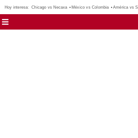
Hoy interesa:
Chicago vs Necaxa
México vs Colombia
América vs S