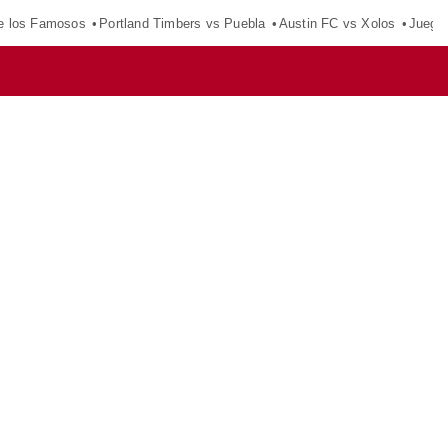
e los Famosos
Portland Timbers vs Puebla
Austin FC vs Xolos
Juego