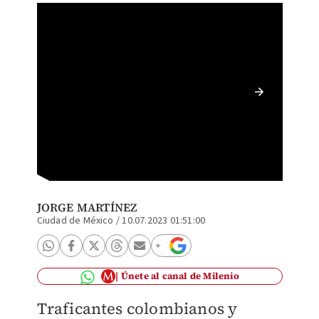
Este co
México 
Especia
JORGE MARTÍNEZ
Ciudad de México
/
10.07.2023 01:51:00
Únete al canal de Milenio
Traficantes colombianos y