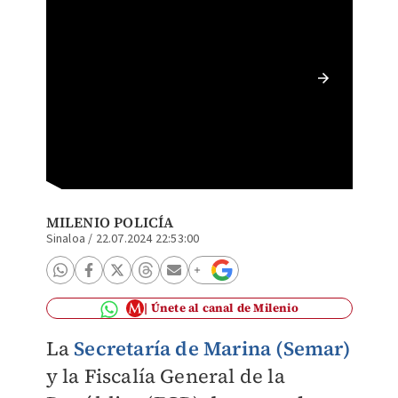
Segundo
desmant
MILENIO POLICÍA
Sinaloa
/
22.07.2024 22:53:00
Únete al canal de Milenio
La
Secretaría de Marina (Semar)
y la Fiscalía General de la