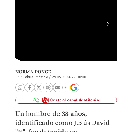
La SSPE
Especia
NORMA PONCE
Chihuahua, México
/
29.05.2024 22:00:00
Únete al canal de Milenio
Un hombre de
38 años
,
identificado como Jesús David
"N", fue
detenido
en