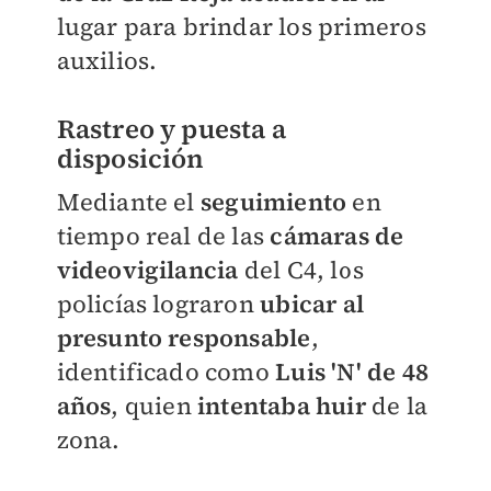
lugar para brindar los primeros
auxilios.
Rastreo y puesta a
disposición
Mediante el
seguimiento
en
tiempo real de las
cámaras de
videovigilancia
del C4, los
policías lograron
ubicar al
presunto responsable
,
identificado como
Luis 'N' de 48
años
, quien
i
ntentaba hui
r
de la
zona.