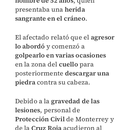
hombre de 52 años
, quien
presentaba una
herida
sangrante en el cráneo
.
El afectado relató que el
agresor
lo abordó
y comenzó a
golpearlo en varias ocasiones
en la zona del
cuello
para
posteriormente
descargar una
piedra
contra su cabeza.
Debido a la
gravedad de las
lesione
s
, personal de
P
rotección Civil
de Monterrey y
de la
Cruz Roja
acudieron al