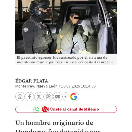
El presunto agresor fue rastreado por el sistema de
monitoreo municipal tras huir del cruce de Aramberri
y Juan Méndez. | Édgar Plata
ÉDGAR PLATA
Monterrey, Nuevo León
/
10.03.2026 10:14:00
Únete al canal de Milenio
Un
hombre originario de
Honduras
fue
detenido
por