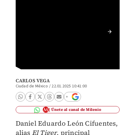
El ahor
financi
CARLOS VEGA
Ciudad de México
/
22.01.2025 10:41:00
Únete al canal de Milenio
Daniel Eduardo León Cifuentes,
alias
El Tiger
, principal