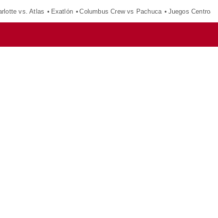
rlotte vs. Atlas
Exatlón
Columbus Crew vs Pachuca
Juegos Centroam