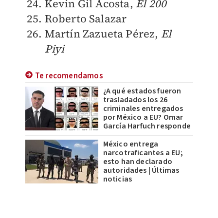
Kevin Gil Acosta,
El 200
Roberto Salazar
Martín Zazueta Pérez,
El
Piyi
Te recomendamos
¿A qué estados fueron
trasladados los 26
criminales entregados
por México a EU? Omar
García Harfuch responde
México entrega
narcotraficantes a EU;
esto han declarado
autoridades | Últimas
noticias