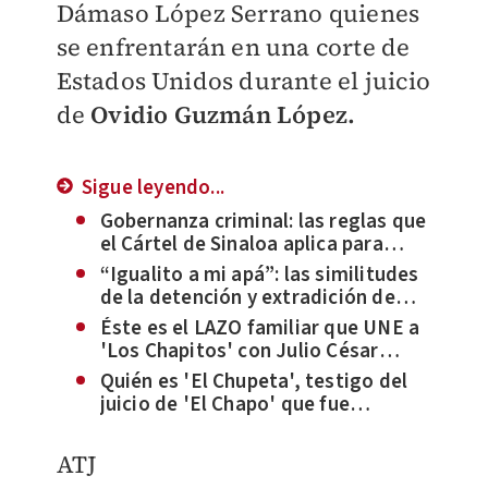
Dámaso López Serrano quienes
se enfrentarán en una corte de
Estados Unidos durante el juicio
de
Ovidio Guzmán López.
Sigue leyendo...
Gobernanza criminal: las reglas que
el Cártel de Sinaloa aplica para
garantizar su dominio
“Igualito a mi apá”: las similitudes
de la detención y extradición de
Ovidio Guzmán y ‘El Chapo’
Éste es el LAZO familiar que UNE a
'Los Chapitos' con Julio César
Chávez Jr.
Quién es 'El Chupeta', testigo del
juicio de 'El Chapo' que fue
sentenciado a 20 años de prisión en
EU
ATJ