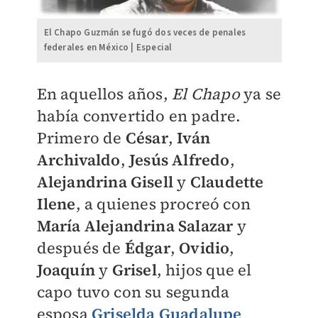
El Chapo Guzmán se fugó dos veces de penales
federales en México | Especial
En aquellos años,
El Chapo
ya se
había convertido en padre.
Primero de
César
,
Iván
Archivaldo
,
Jesús Alfredo
,
Alejandrina Gisell
y
Claudette
Ilene
, a quienes procreó con
María Alejandrina Salazar
y
después de
Édgar
,
Ovidio
,
Joaquín
y
Grisel
, hijos que el
capo tuvo con su segunda
esposa
Griselda Guadalupe