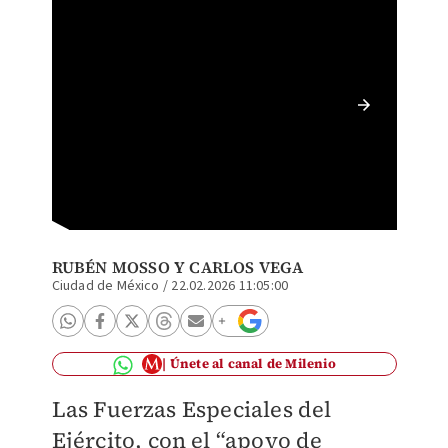
Funcion
la muer
| Especi
RUBÉN MOSSO
Y CARLOS VEGA
Ciudad de México
/
22.02.2026 11:05:00
Únete al canal de Milenio
Las Fuerzas Especiales del
Ejército, con el “apoyo de