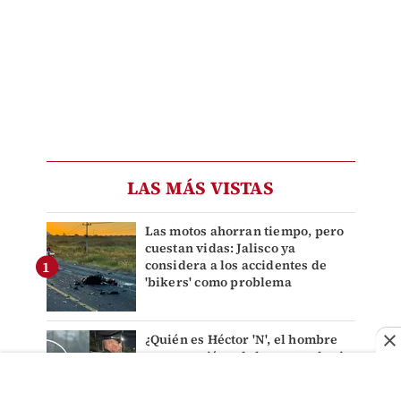
LAS MÁS VISTAS
Las motos ahorran tiempo, pero
cuestan vidas: Jalisco ya
considera a los accidentes de
'bikers' como problema
¿Quién es Héctor 'N', el hombre
que empujó a adulto mayor hacia
tráiler y causó su muerte en
Monterrey?