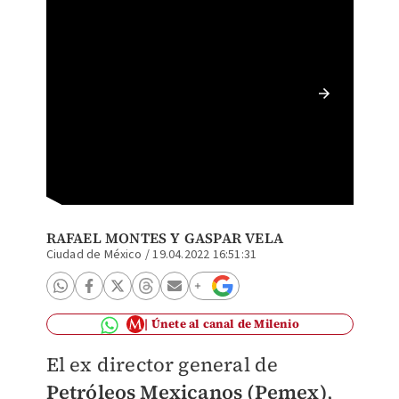
Emilio 
Archiv
RAFAEL MONTES
Y
GASPAR VELA
Ciudad de México
/
19.04.2022 16:51:31
Únete al canal de Milenio
El ex director general de
Petróleos Mexicanos (Pemex)
,