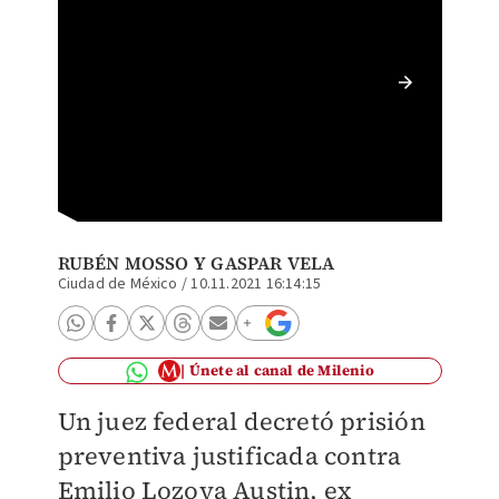
Un juez
present
RUBÉN MOSSO
Y
GASPAR VELA
Ciudad de México
/
10.11.2021 16:14:15
Únete al canal de Milenio
Un juez federal decretó prisión
preventiva justificada contra
Emilio Lozoya Austin, ex