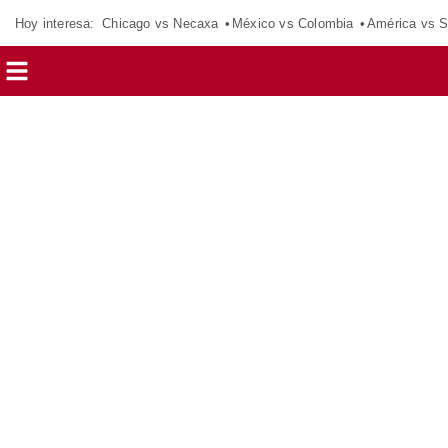
Hoy interesa:
Chicago vs Necaxa
México vs Colombia
América vs S