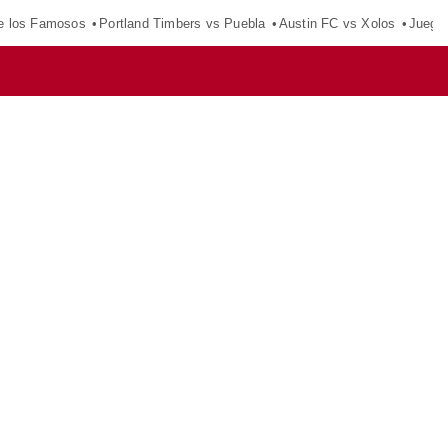
e los Famosos
Portland Timbers vs Puebla
Austin FC vs Xolos
Juego