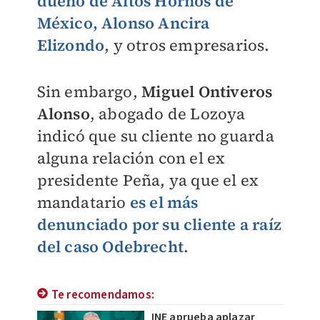
dueño de Altos Hornos de
México, Alonso Ancira
Elizondo
, y otros empresarios.
Sin embargo,
Miguel Ontiveros
Alonso
, abogado de Lozoya
indicó que su cliente no guarda
alguna relación con el ex
presidente Peña, ya que el ex
mandatario
es el más
denunciado por su cliente a raíz
del caso Odebrecht
.
Te recomendamos:
INE aprueba aplazar