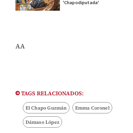
'Chapodiputada'
AA
TAGS RELACIONADOS:
El Chapo Guzmán
Emma Coronel
Dámaso López