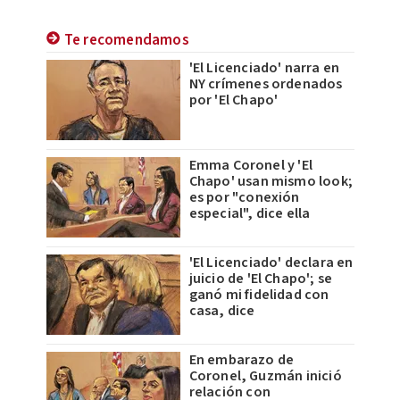
Te recomendamos
'El Licenciado' narra en
NY crímenes ordenados
por 'El Chapo'
Emma Coronel y 'El
Chapo' usan mismo look;
es por "conexión
especial", dice ella
'El Licenciado' declara en
juicio de 'El Chapo'; se
ganó mi fidelidad con
casa, dice
En embarazo de
Coronel, Guzmán inició
relación con