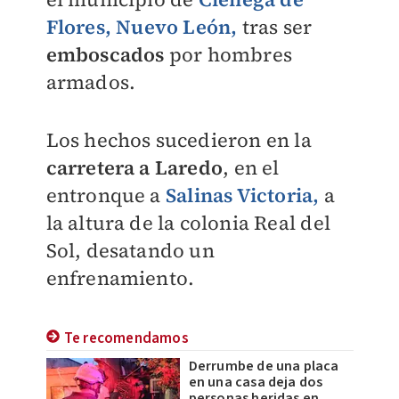
Flores,
Nuevo León,
tras ser
emboscados
por hombres
armados.
Los hechos sucedieron en la
carretera a Laredo
, en el
entronque a
Salinas Victoria,
a
la altura de la colonia Real del
Sol, desatando un
enfrenamiento.
Te recomendamos
Derrumbe de una placa
en una casa deja dos
personas heridas en