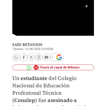
El cuer
cerca d
Betanz
SAID BETANZOS
Tijuana
/
11.06.2024 10:36:00
Únete al canal de Milenio
Un
estudiante
del
Colegio
Nacional de Educación
Profesional Técnica
(
Conalep
)
fue
asesinado a