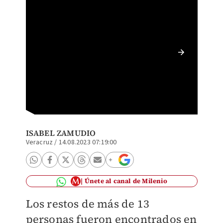
Hallan 
Especia
ISABEL ZAMUDIO
Veracruz
/
14.08.2023 07:19:00
Únete al canal de Milenio
Los restos de más de 13
personas
fueron encontrados
en