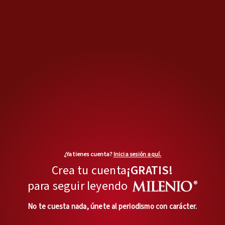
RM
TAGS RELACIONADOS:
Sinaloa
Funcionarios Públicos
Rubén Rocha Moya
MPlus
Israel Navarro
¿Ya tienes cuenta?
Inicia sesión aquí.
israel.navarro@milenio.com
Crea tu cuenta
¡GRATIS!
Licenciado en Comunicación y
para seguir leyendo
Periodismo por la UNAM.
Reportero de Grupo MILENIO
No te cuesta nada, únete al periodismo con carácter.
desde hace más de 10 años
asignado a temas de política y