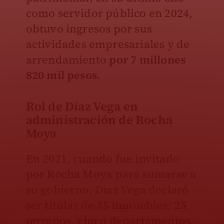
como servidor público en 2024,
obtuvo ingresos por sus
actividades empresariales y de
arrendamiento
por 7 millones
820 mil pesos.
Rol de Díaz Vega en
administración de Rocha
Moya
En 2021, cuando fue invitado
por Rocha Moya para sumarse a
su gobierno, Díaz Vega declaró
ser titular de 35 inmuebles:
25
terrenos, cinco departamentos,