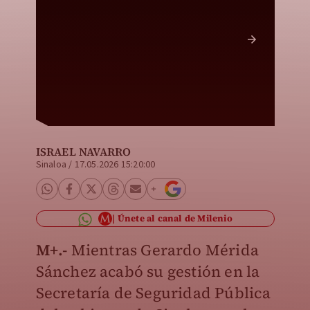
Enrique
Finanza
Gobiern
ISRAEL NAVARRO
Sinaloa
/
17.05.2026 15:20:00
Únete al canal de Milenio
M+.-
Mientras Gerardo Mérida
Sánchez acabó su gestión en la
Secretaría de Seguridad Pública