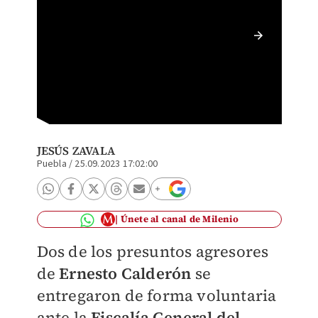
Caso Ne
JESÚS ZAVALA
Puebla
/
25.09.2023 17:02:00
Únete al canal de Milenio
Dos de los presuntos agresores
de
Ernesto Calderón
se
entregaron de forma voluntaria
ante la
Fiscalía General del