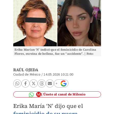
Erika Marían ‘N’ indicó que el feminicidio de Carolina
Flores, exreina de belleza, fue un “accidente”. | Foto:
Especial
RAÚL OJEDA
Ciudad de México
/
14.05.2026 10:21:00
Únete al canal de Milenio
Erika María ‘N’ dijo que el
feminicidio de su nuera