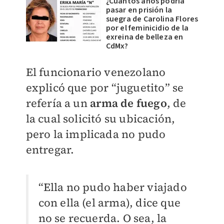
¿Cuántos años podría
pasar en prisión la
suegra de Carolina Flores
por el feminicidio de la
exreina de belleza en
CdMx?
El funcionario venezolano
explicó que por “juguetito” se
refería a un
arma de fuego
, de
la cual solicitó su ubicación,
pero la implicada no pudo
entregar.
“Ella no pudo haber viajado
con ella (el arma), dice que
no se recuerda. O sea, la