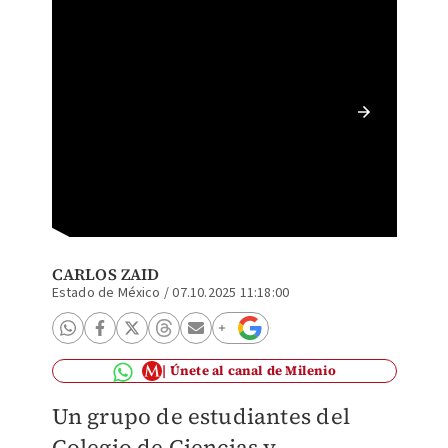
Bloqueo
Moya. F
CARLOS ZAID
Estado de México
/
07.10.2025 11:18:00
Únete al canal de Milenio
Un grupo de estudiantes del
Colegio de Ciencias y