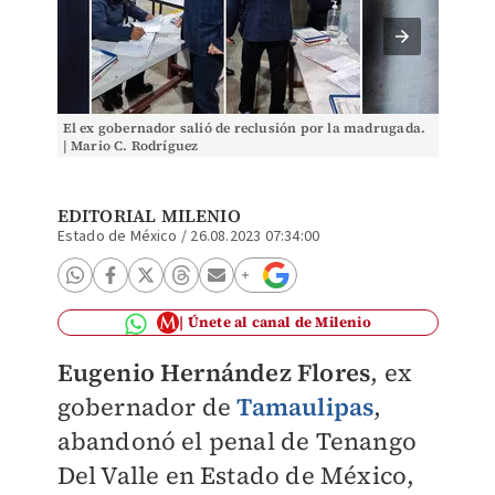
El ex gobernador salió de reclusión por la madrugada.
Eugenio
| Mario C. Rodríguez
este vie
EDITORIAL MILENIO
Estado de México
/
26.08.2023 07:34:00
Únete al canal de Milenio
Eugenio Hernández Flores
, ex
gobernador de
Tamaulipas
,
abandonó el penal de Tenango
Del Valle en Estado de México,