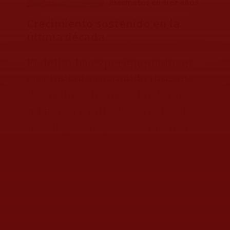
asesinatos en diez años
Crecimiento sostenido en la
última década
El delito ha experimentado un
crecimiento sostenido durante
los últimos 10 años. En 2015, se
iniciaron 6 mil 008 carpetas de
investigación por extorsión en
el país. Para 2025, la cifra
alcanzó 10 mil 481 denuncias. El
incremento equivale a un
crecimiento de 74 por ciento
durante la década analizada.