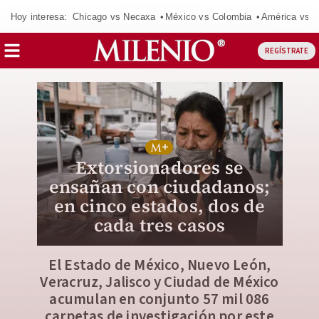
Hoy interesa:
Chicago vs Necaxa
México vs Colombia
América vs S
REGÍSTRATE
Extorsionadores se
ensañan con ciudadanos;
en cinco estados, dos de
cada tres casos
El Estado de México, Nuevo León,
Veracruz, Jalisco y Ciudad de México
acumulan en conjunto 57 mil 086
carpetas de investigación por este