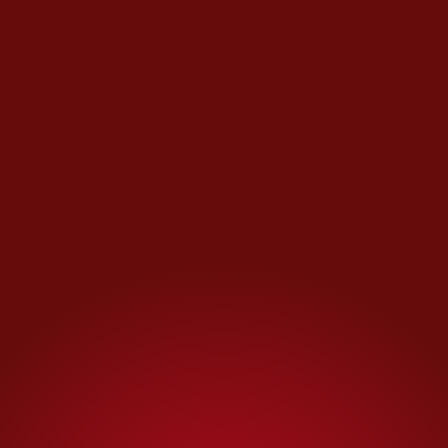
delito, de las cuales una parte
ya fue bloqueada por las
autoridades.
Además, los reportes oficiales
indican que muchas de estas
llamadas no logran consumarse.
Gracias a la orientación
brindada a las víctimas y a la
denuncia ciudadana, alrededor
de 75 por ciento de los intentos
de extorsión telefónica no se
concretan.