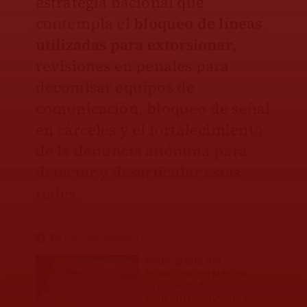
estrategia nacional que
contempla el
bloqueo de líneas
utilizadas para extorsionar
,
revisiones en penales para
decomisar equipos de
comunicación, bloqueo de señal
en cárceles y el fortalecimiento
de la denuncia anónima para
detectar y desarticular estas
redes.
Te recomendamos
Radiografía del
homicidio en México:
cinco estados
concentran 40% de los