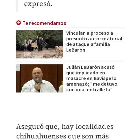
expresó.
Te recomendamos
Vinculan a proceso a
presunto autor material
de ataque a familia
LeBarón
Julián LeBarón acusó
que implicado en
masacre en Bavispe lo
amenazó; "me detuvo
con una metralleta"
Aseguró que, hay localidades
chihuahuenses que son más