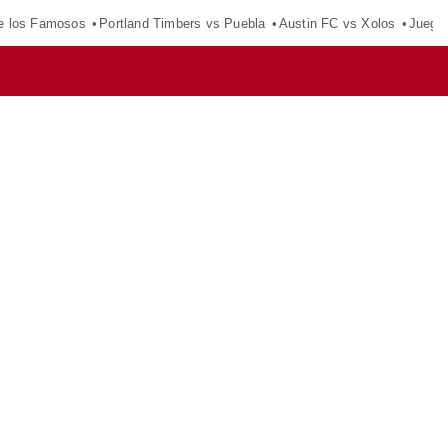
e los Famosos
Portland Timbers vs Puebla
Austin FC vs Xolos
Juego