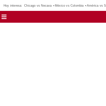
Hoy interesa:
Chicago vs Necaxa
México vs Colombia
América vs S