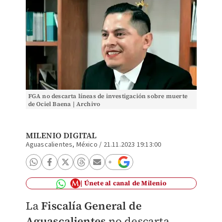
FGA no descarta líneas de investigación sobre muerte
de Ociel Baena | Archivo
MILENIO DIGITAL
Aguascalientes, México
/
21.11.2023 19:13:00
Únete al canal de Milenio
La
Fiscalía General de
Aguascalientes
no descarta