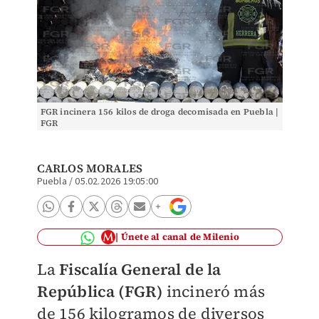
FGR incinera 156 kilos de droga decomisada en Puebla |
FGR
CARLOS MORALES
Puebla
/
05.02.2026 19:05:00
Únete al canal de Milenio
La
Fiscalía General de la
República (FGR)
incineró más
de 156 kilogramos de diversos