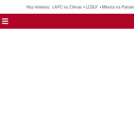
Hoy interesa:
LAFC vs Chivas
LCDLF
México vs Pana