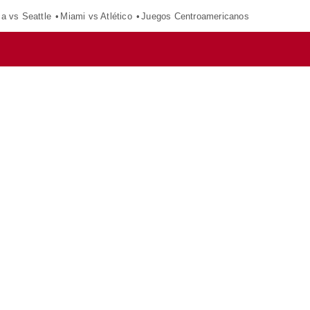
ca vs Seattle
Miami vs Atlético
Juegos Centroamericanos