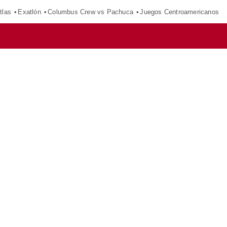
tlas
Exatlón
Columbus Crew vs Pachuca
Juegos Centroamericanos