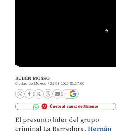
Los neg
por más
RUBÉN MOSSO
Ciudad de México
/
25.09.2025 01:17:00
Únete al canal de Milenio
El presunto líder del grupo
criminal La Barredora,
Hernán