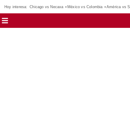
Hoy interesa:
Chicago vs Necaxa
México vs Colombia
América vs S