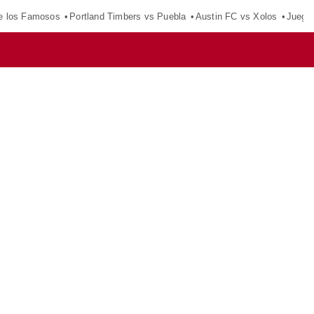
e los Famosos
Portland Timbers vs Puebla
Austin FC vs Xolos
Juego