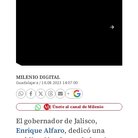
Enrique
caso de
MILENIO DIGITAL
Guadalajara
/
16.08.2023 14:07:00
Únete al canal de Milenio
El gobernador de Jalisco,
Enrique Alfaro
, dedicó una