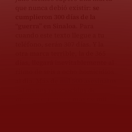
que nunca debió existir:
se
cumplieron 300 días de la
“guerra” en Sinaloa
. Para
cuando este texto llegue a tu
teléfono, serán 307 días. Y la
otra marca terrible, la de 365
días, llegará inevitablemente al
ritmo de seis a ocho homicidios
al día. Más de
mil 500 asesinatos
–al menos reconocidos de
manera oficial – y
más de mil
800 desaparecidos
es el saldo
que crece todos los días.