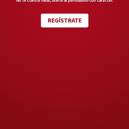
No te cuesta nada, únete al periodismo con carácter.
vecinos.
La guerra había
comenzado
. No más banderas
REGÍSTRATE
blancas.
Ahora sólo existen bandos
irreconciliables con intereses
dispares. Tribus que alguna vez
fueron unidas y que hoy se
odian a muerte.
No hay
cohesión ni la habrá.
Luego de
más de 300 días en guerra, hay
cinco lecciones
importantes
que debemos aprender.