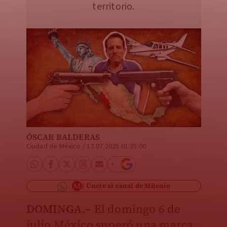
territorio.
ÓSCAR BALDERAS
Ciudad de México
/
13.07.2025 01:35:00
Únete al canal de Milenio
DOMINGA.–
El domingo 6 de
julio México superó una marca