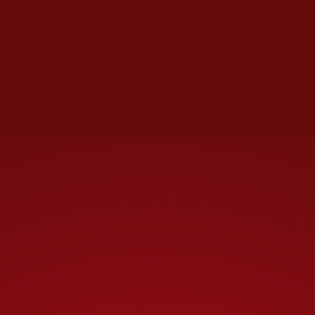
El secuestro y entrega de 'El Mayo' Zambada a
Estados Unidos detonó un prolongado conflicto
entre sus herederos y los del 'Chapo' en Sinaloa |
Especial
La estructura se hizo añicos el