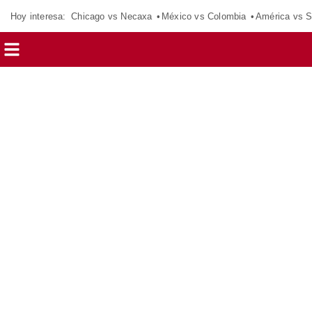
Hoy interesa:
Chicago vs Necaxa
México vs Colombia
América vs S