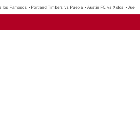
e los Famosos
Portland Timbers vs Puebla
Austin FC vs Xolos
Juego