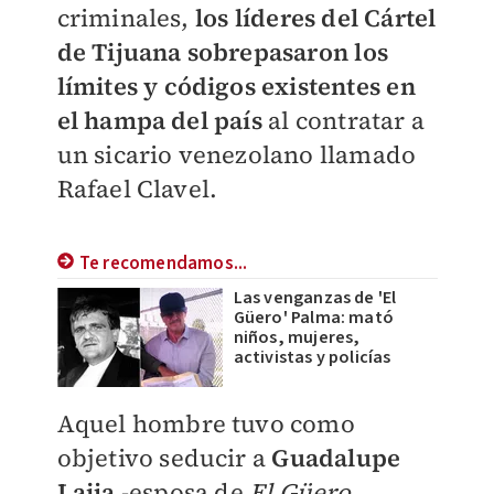
criminales,
los líderes del Cártel
de Tijuana sobrepasaron los
límites y códigos existentes en
el hampa del país
al contratar a
un sicario venezolano llamado
Rafael Clavel.
Te recomendamos...
Las venganzas de 'El
Güero' Palma: mató
niños, mujeres,
activistas y policías
Aquel hombre tuvo como
objetivo seducir a
Guadalupe
Laija
-esposa de
El Güero