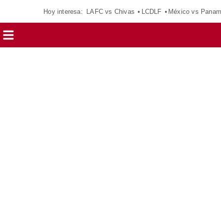
Hoy interesa:
LAFC vs Chivas
LCDLF
México vs Pana