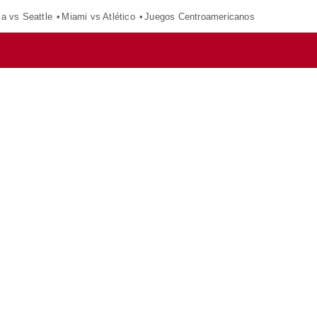
ca vs Seattle
Miami vs Atlético
Juegos Centroamericanos