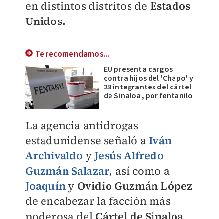
en distintos distritos de
Estados
Unidos.
Te recomendamos...
EU presenta cargos
contra hijos del 'Chapo' y
28 integrantes del cártel
de Sinaloa, por fentanilo
La agencia antidrogas
estadunidense señaló a
Iván
Archivaldo
y
Jesús Alfredo
Guzmán Salazar
, así como a
Joaquín
y
Ovidio Guzmán López
de encabezar la facción más
poderosa del
Cártel de Sinaloa
,