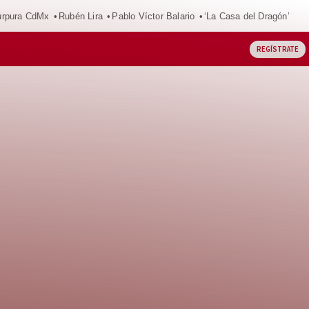
púrpura CdMx
Rubén Lira
Pablo Víctor Balario
‘La Casa del Dragón’
REGÍSTRATE