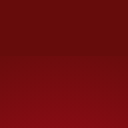
Por ese motivo no se
encuentran recluidos en
cárceles convencionales, sino
en una dirección no revelada
bajo custodia del
Servicio de
Alguaciles de los Estados
Unidos
(U.S. Marshals Service).
Durante casi un año la defensa
de los dos hermanos a cargo del