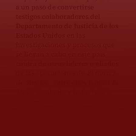
a un paso de convertirse
testigos colaboradores del
Departamento de Justicia de los
Estados Unidos
en las
investigaciones y procesos que
se llevan a cabo en este país
contra de otros líderes o aliados
de las operaciones de
El Cartel
de Sinaloa
, entre ellos Ismael
El
Mayo
Zambada y Rafael
Caro
Quintero.
El acuerdo de culpabilidad que
Ovidio Guzmán ya pactó con los