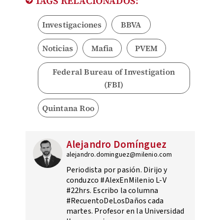
TAGS RELACIONADOS:
Investigaciones
BBVA
Noticias
Mafia
PVEM
Federal Bureau of Investigation
(FBI)
Quintana Roo
Alejandro Domínguez
alejandro.dominguez@milenio.com
Periodista por pasión. Dirijo y
conduzco #AlexEnMilenio L-V
#22hrs. Escribo la columna
#RecuentoDeLosDaños cada
martes. Profesor en la Universidad