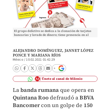
El grupo delictivo se dedica a la clonación de tarjetas
bancarias y lavado de dinero; tiene presencia en al
menos 15 países
ALEJANDRO DOMÍNGUEZ
,
JANNET LÓPEZ
PONCE
Y MARIANA RÍOS
México
/
10.02.2021 01:42:29
Únete al canal de Milenio
La
banda rumana
que opera en
Quintana Roo
defraudó a
BBVA
Bancomer
con un golpe de
150