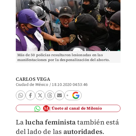
Más de 50 policías resultaron lesionadas en las
manifestaciones por la despenalización del aborto.
(Ariana Pérez)
CARLOS VEGA
Ciudad de México
/
18.10.2020 04:53:46
Únete al canal de Milenio
La
lucha feminista
también está
del lado de las
autoridades
.